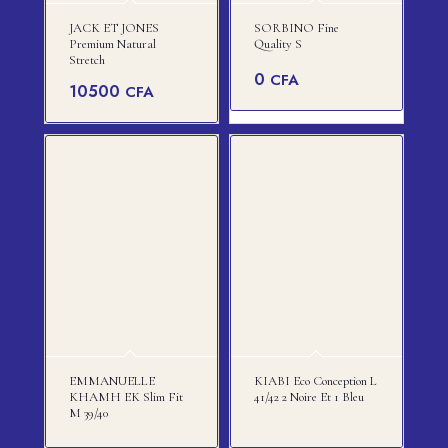
JACK ET JONES
SORBINO Fine
Premium Natural
Quality S
Stretch
0
CFA
10500
CFA
EMMANUELLE
KIABI Eco Conception L
KHAMH EK Slim Fit
41/42 2 Noire Et 1 Bleu
M 39/40