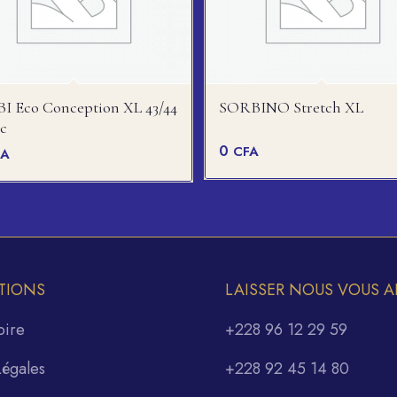
I Eco Conception XL 43/44
SORBINO Stretch XL
c
0
CFA
FA
TIONS
LAISSER NOUS VOUS A
oire
+228 96 12 29 59
Légales
+228 92 45 14 80