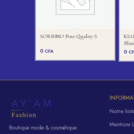
SORBINO Fine Quality S
KIAB
Blan
0
CFA
0
C
INFORMA
Notre hist
Mentions 
Boutique mode & cosmétique