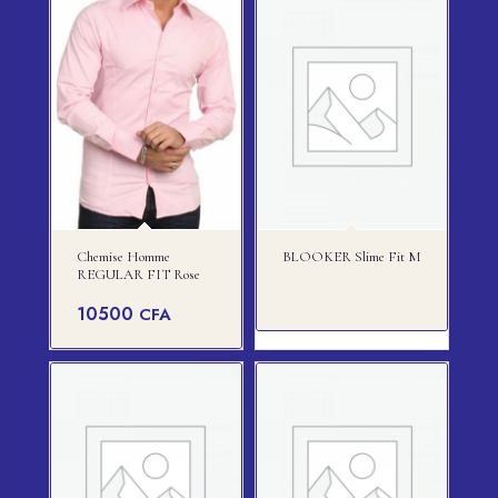
Chemise Homme
BLOOKER Slime Fit M
REGULAR FIT Rose
10500
CFA