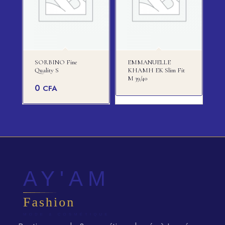
SORBINO Fine
EMMANUELLE
Quality S
KHAMH EK Slim Fit
M 39/40
0
CFA