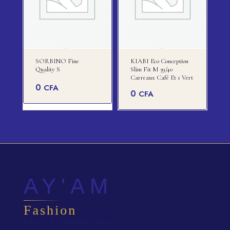
SORBINO Fine
KIABI Eco Conception
Quality S
Slim Fit M 39/40
Carreaux Café Et 1 Vert
0
CFA
0
CFA