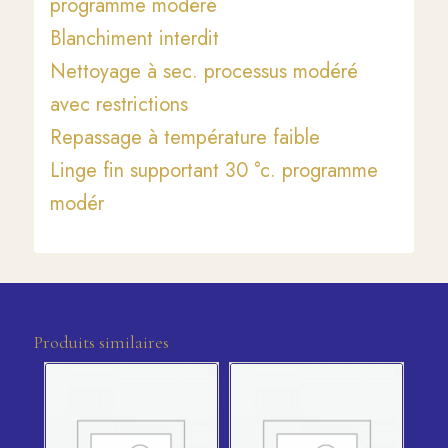
programme modéré
Blanchiment interdit
Nettoyage à sec. processus modéré
avec restrictions
Repassage à température faible
Linge fin supportant 30 °c. programme
modér
Produits similaires