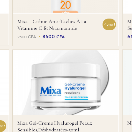
Mixa – Crème Anti-Taches À La
Mi
Promo !
Vitamine C Et Niacinamide
Sè
Le
Le
8500
6
CFA
CFA
9500
prix
prix
initial
actuel
était :
est :
9500 CFA.
8500 CFA.
Mixa Gel-Crème Hyalurogel Peaux
N
mo !
Sensibles,déshydratées-50ml