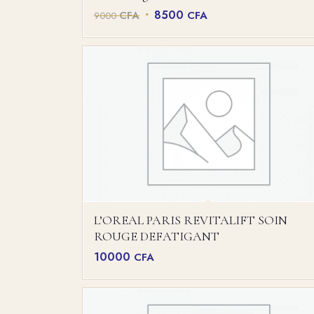
Le
Le
8500
CFA
CFA
9000
prix
prix
initial
actuel
était :
est :
9000 CFA.
8500 CFA.
L’OREAL PARIS REVITALIFT SOIN
ROUGE DEFATIGANT
10000
CFA