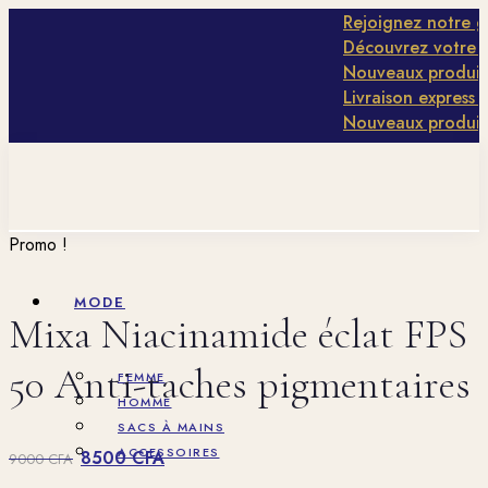
Rejoignez notre gro
Découvrez votre typ
Nouveaux produits 
Livraison express en
Nouveaux produits 
Promo !
MODE
Mixa Niacinamide éclat FPS
50 Anti-taches pigmentaires
FEMME
HOMME
SACS À MAINS
Le
Le
ACCESSOIRES
8500
CFA
9000
CFA