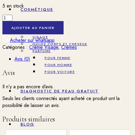
prix
prix
5 en stock
initial
actuel
COSMÉTIQUE
quantité
était :
est :
de
9000 CFA.
8500 CFA.
AJOUTER AU PANIER
Mixa
CORPS
Niacinamide
VISAGE
Acheter sur whatsapp
éclat
HUILES CORPS ET CHEVEUX
Catégories :
Crème Visage
,
Crèmes
FPS
PARFUMS
50
Avis (0)
POUR FEMME
Anti-
POUR HOMME
Avis
taches
POUR VOITURE
pigmentaires
Il n’y a pas encore d’avis.
DIAGNOSTIC DE PEAU GRATUIT
Seuls les clients connectés ayant acheté ce produit ont la
possibilité de laisser un avis.
Produits similaires
BLOG