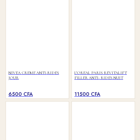
COMPTE
RECHERCHER
NIVEA CREME ANTI-RIDES
L’OREAL PARIS REVITALIFT
JOUR
FILLER ANTI- RIDES NUIT
MENU
MENU
6500
CFA
11500
CFA
0
PANIER