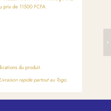
u prix de 11500 FCFA.
L’
HY
ications du produit.
ivraison rapide partout au Togo.