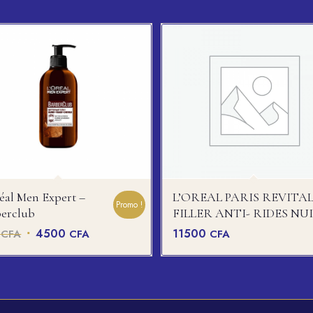
éal Men Expert –
L’OREAL PARIS REVITAL
Promo !
erclub
FILLER ANTI- RIDES NU
Le
Le
4500
11500
CFA
CFA
CFA
0
prix
prix
initial
actuel
était :
est :
5000 CFA.
4500 CFA.