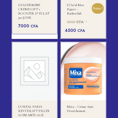
DIADERMINE
L’Oréal Men
Promo !
CREME LIFT +
Expert –
BOOSTER D’ ECLAT
Barberclub
30+ JOUR
Le
CFA
5000
7000
CFA
prix
Le
4500
CFA
initial
prix
était :
actuel
5000 CFA.
est :
4500 CFA.
L’OREAL PARIS
Mixa – Crème Anti-
REVITALIFT FILLER
Dessèchement
SOIN ANTI-AGE