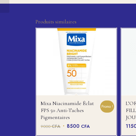
Produits similaires
Mixa Niacinamide Éclat
L’O
Promo !
FPS 50 Anti-Taches
FIL
Pigmentaires
JO
Le
Le
8500
115
CFA
CFA
9000
prix
prix