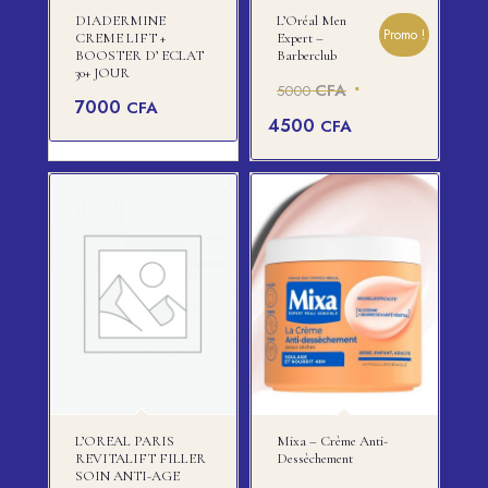
DIADERMINE
L’Oréal Men
Promo !
CREME LIFT +
Expert –
BOOSTER D’ ECLAT
Barberclub
30+ JOUR
Le
CFA
5000
7000
CFA
prix
Le
4500
CFA
initial
prix
était :
actuel
5000 CFA.
est :
4500 CFA.
L’OREAL PARIS
Mixa – Crème Anti-
REVITALIFT FILLER
Dessèchement
SOIN ANTI-AGE