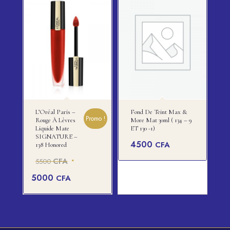
L’Oréal Paris –
Fond De Teint Max &
Promo !
Rouge À Lèvres
More Mat 30ml ( 134 – 9
Liquide Mate
ET 130 -1)
SIGNATURE –
4500
CFA
138 Honored
Le
CFA
5500
prix
Le
5000
CFA
initial
prix
était :
actuel
5500 CFA.
est :
5000 CFA.