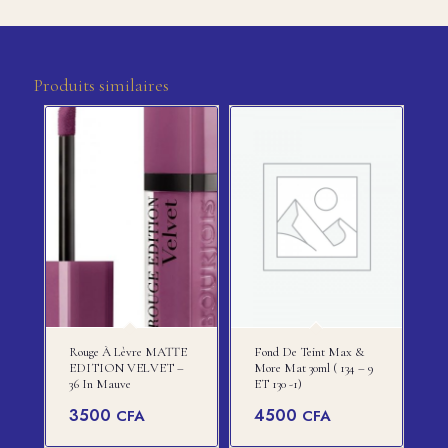
Produits similaires
Rouge À Lèvre MATTE
Fond De Teint Max &
EDITION VELVET –
More Mat 30ml ( 134 – 9
36 In Mauve
ET 130 -1)
3500
4500
CFA
CFA