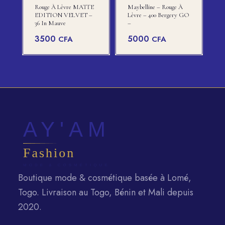
Rouge À Lèvre MATTE
Maybelline – Rouge À
EDITION VELVET –
Lèvre – 400 Bergery GO
36 In Mauve
–
3500
5000
CFA
CFA
Boutique mode & cosmétique basée à Lomé,
Togo. Livraison au Togo, Bénin et Mali depuis
2020.