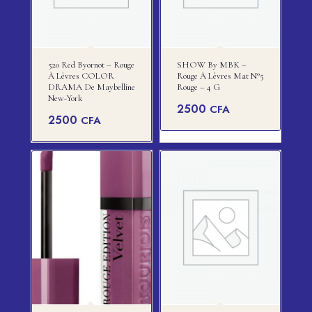
520 Red Byornot – Rouge
SHOW By MBK –
À Lèvres COLOR
Rouge À Lèvres Mat N°5
DRAMA De Maybelline
Rouge – 4 G
New-York
2500
CFA
2500
CFA