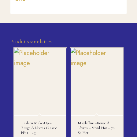
Produits similaires
Fashion Make-Up –
Maybelline -rouge À
Rouge À Lèvres Classic
Lèvres – Vivid Hot – 70
N°11 – 4g
So Hot –