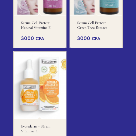
Serum Cell Protect
Serum Cell Protect
Natural Vitamine E
Green Thea Extract
3000
3000
CFA
CFA
Evoluderm – Sérum
Vitamine C