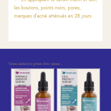
les boutons, points noirs, pores,
marques d’acné atténués en 28 jours.
Vous aimerez peut-être aussi…