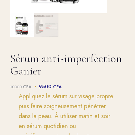
Sérum anti-imperfection
Ganier
Le
Le
9500
CFA
CFA
10000
prix
prix
Appliquez le sérum sur visage propre
initial
actuel
puis faire soigneusement pénétrer
était :
est :
10000 CFA.
9500 CFA.
dans la peau. À utiliser matin et soir
en sérum quotidien ou