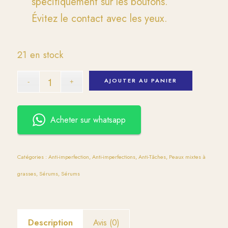
spécifiquement sur les boutons.
Évitez le contact avec les yeux.
21 en stock
AJOUTER AU PANIER
Acheter sur whatsapp
Catégories :
Anti-imperfection
,
Anti-imperfections
,
Anti-Tâches
,
Peaux mixtes à
grasses
,
Sérums
,
Sérums
Description
Avis (0)