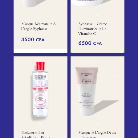
Masque Rénovateur À
Byphasse – Crème
L’argile Byphasse
Illuminatrice À La
Vitamine C
3500
CFA
6500
CFA
Evoluderm Eau
Masque À L’argile Détox
Micellaire – Peaux
– Byphasse