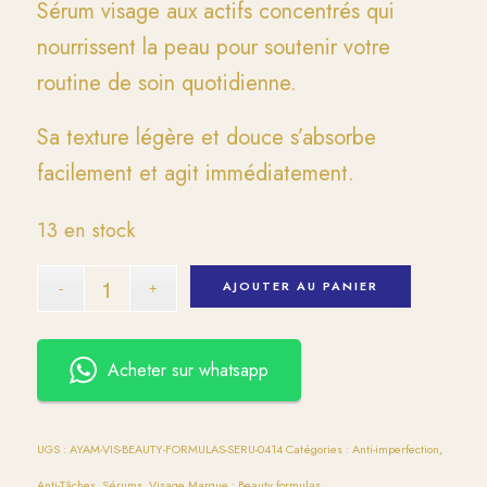
Sérum visage aux actifs concentrés qui
nourrissent la peau pour soutenir votre
routine de soin quotidienne.
Sa texture légère et douce s’absorbe
facilement et agit immédiatement.
13 en stock
AJOUTER AU PANIER
Acheter sur whatsapp
UGS :
AYAM-VIS-BEAUTY-FORMULAS-SERU-0414
Catégories :
Anti-imperfection
,
Anti-Tâches
,
Sérums
,
Visage
Marque :
Beauty formulas