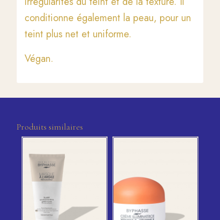
irrégularités du teint et de la texture. Il
conditionne également la peau, pour un
teint plus net et uniforme.
Végan.
Produits similaires