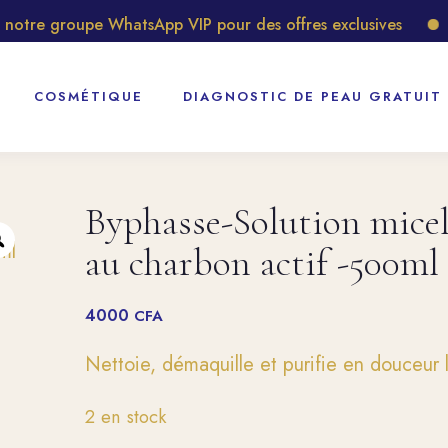
otre groupe WhatsApp VIP pour des offres exclusives
Dé
COSMÉTIQUE
DIAGNOSTIC DE PEAU GRATUIT
Byphasse-Solution micel
au charbon actif -500ml
4000
CFA
Nettoie, démaquille et purifie en douceur le
2 en stock