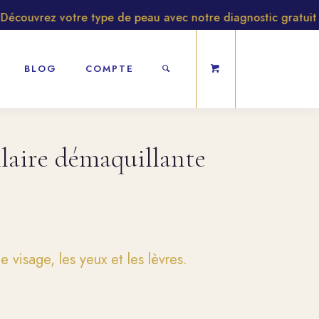
couvrez votre type de peau avec notre diagnostic gratuit
BLOG
COMPTE
laire démaquillante
 visage, les yeux et les lèvres.