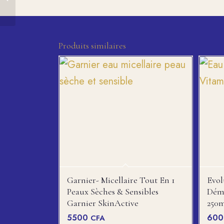
démaquillante peaux
sensibles, sèches,...
Produits similaires
Garnier- Micellaire Tout En 1
Evol
Peaux Sèches & Sensibles
Déma
Garnier SkinActive
250
5500
60
CFA