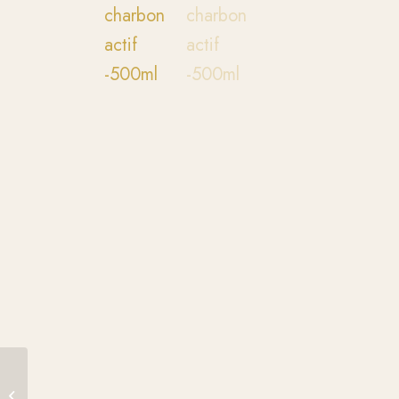
Byphasse – Solution
micellaire