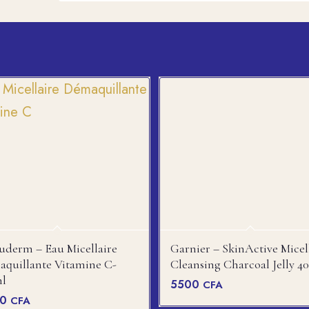
uderm – Eau Micellaire
Garnier – SkinActive Micel
quillante Vitamine C-
Cleansing Charcoal Jelly 4
ml
5500
CFA
00
CFA