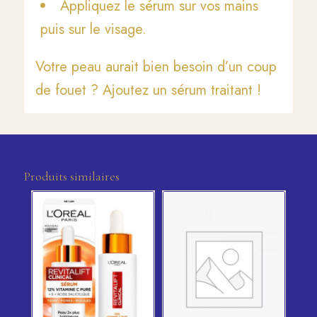
Appliquez le sérum sur vos mains
puis sur le visage.
Votre peau aurait bien besoin d’un coup
de fouet ? Ajoutez un sérum traitant !
Produits similaires