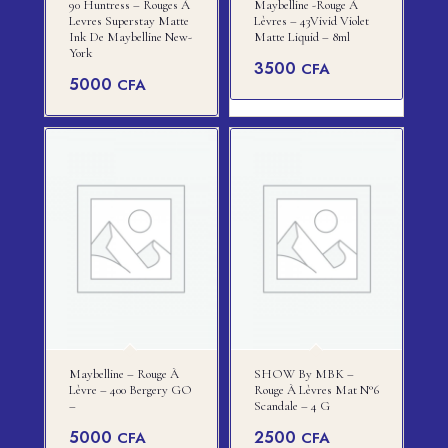
90 Huntress – Rouges À
Maybelline -rouge À
Levres Superstay Matte
Lèvres – 43Vivid Violet
Ink De Maybelline New-
Matte Liquid – 8ml
York
3500
CFA
5000
CFA
Maybelline – Rouge À
SHOW By MBK –
Lèvre – 400 Bergery GO
Rouge À Lèvres Mat N°6
–
Scandale – 4 G
5000
2500
CFA
CFA