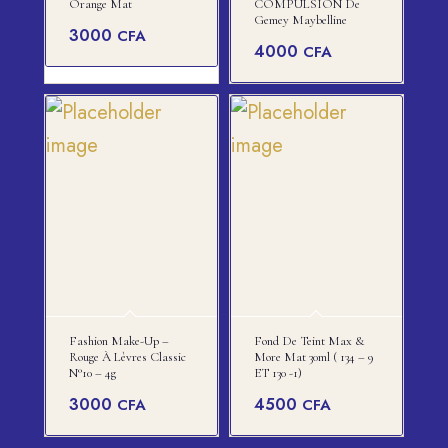
Orange Mat
COMPULSION De
Gemey Maybelline
3000
CFA
4000
CFA
Fashion Make-Up –
Fond De Teint Max &
Rouge À Lèvres Classic
More Mat 30ml ( 134 – 9
N°10 – 4g
ET 130 -1)
3000
4500
CFA
CFA