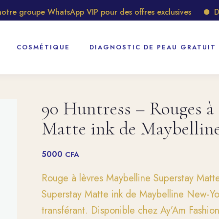
e groupe WhatsApp VIP pour des offres exclusives
Décou
COSMÉTIQUE
DIAGNOSTIC DE PEAU GRATUIT
90 Huntress – Rouges à 
Matte ink de Maybellin
5000
CFA
Rouge à lèvres Maybelline Superstay Matt
Superstay Matte ink de Maybelline New-Yor
transférant. Disponible chez Ay’Am Fashio