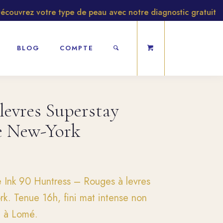
vrez votre type de peau avec notre diagnostic gratuit
BLOG
COMPTE
levres Superstay
e New-York
e Ink 90 Huntress – Rouges à levres
k. Tenue 16h, fini mat intense non
n à Lomé.