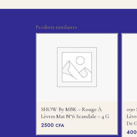
Produits similaires
SHOW By MBK – Rouge À
090 
Lèvres Mat N°6 Scandale – 4 G
Lèv
De 
2500
CFA
40