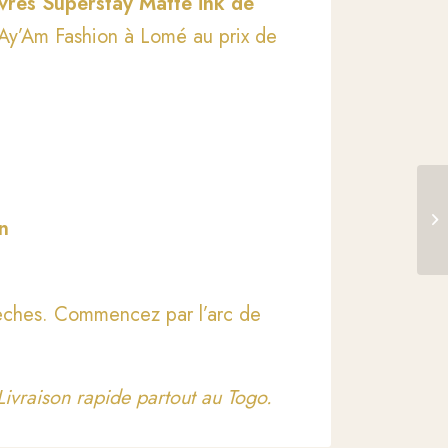
vres Superstay Matte ink de
 Ay’Am Fashion à Lomé au prix de
25
on
Su
sèches. Commencez par l’arc de
ivraison rapide partout au Togo.