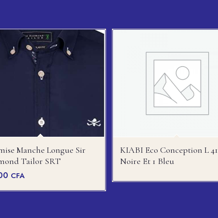
ise Manche Longue Sir
KIABI Eco Conception L 41/
mond Tailor SRT
Noire Et 1 Bleu
00
CFA