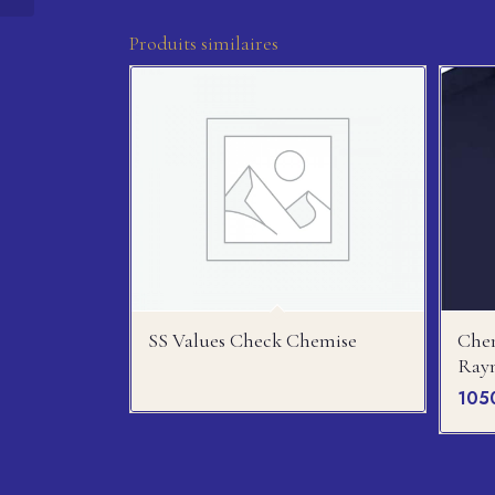
Produits similaires
SS Values Check Chemise
Chem
Ray
105