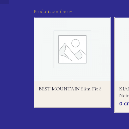
Produits similaires
BEST MOUNTAIN Slim Fit S
KIAB
Noir
0
C