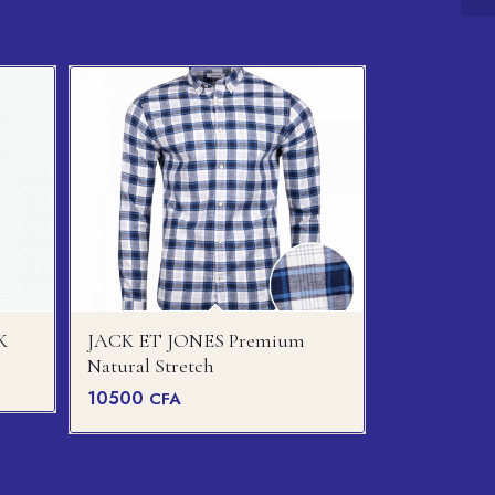
K
JACK ET JONES Premium
Natural Stretch
10500
CFA