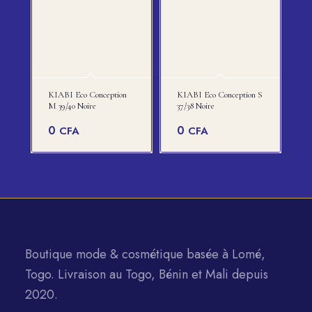
KIABI Eco Conception
KIABI Eco Conception S
M 39/40 Noire
37/38 Noire
0
0
CFA
CFA
Boutique mode & cosmétique basée à Lomé,
Togo. Livraison au Togo, Bénin et Mali depuis
2020.