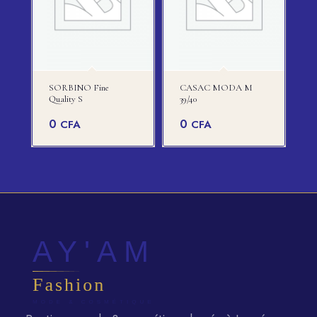
SORBINO Fine
CASAC MODA M
Quality S
39/40
0
0
CFA
CFA