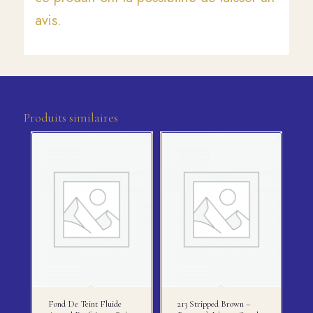
avis.
Produits similaires
Fond De Teint Fluide
213 Stripped Brown –