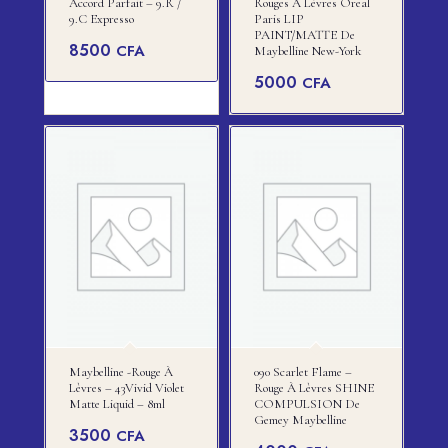
Accord Parfait – 9.R /
Rouges À Lèvres Oreal
9.C Expresso
Paris LIP
PAINT/MATTE De
8500
CFA
Maybelline New-York
5000
CFA
Maybelline -rouge À
090 Scarlet Flame –
Lèvres – 43Vivid Violet
Rouge À Lèvres SHINE
Matte Liquid – 8ml
COMPULSION De
Gemey Maybelline
3500
CFA