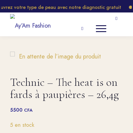
rez votre type de peau avec notre diagnostic gratuit
N
Technic – The heat is on
fards à paupières – 26,4g
5500
CFA
5 en stock