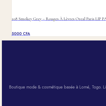
108 Smokey Grey – Rouges À Lèvres Oreal Paris LI
5000
CFA
Boutique mode & cosmétique basée à Lomé, Togo. Liv