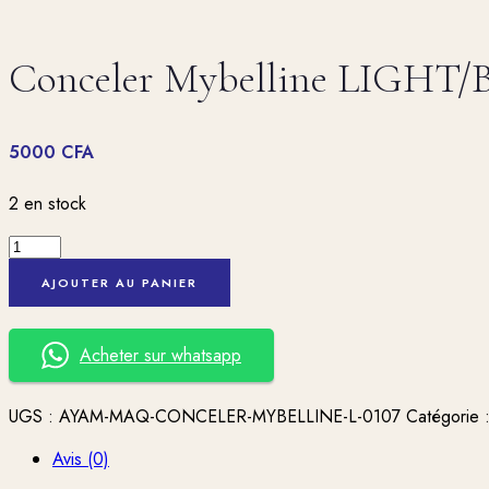
Conceler Mybelline LIGHT/
5000
CFA
2 en stock
quantité
de
AJOUTER AU PANIER
Conceler
Mybelline
LIGHT/BEIGE
Acheter sur whatsapp
n°15
UGS :
AYAM-MAQ-CONCELER-MYBELLINE-L-0107
Catégorie 
Avis (0)