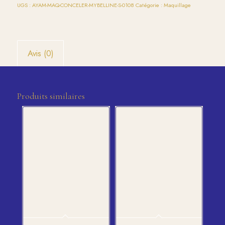
UGS :
AYAM-MAQ-CONCELER-MYBELLINE-S-0108
Catégorie :
Maquillage
Avis (0)
Produits similaires