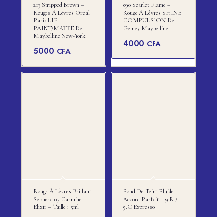
213 Stripped Brown –
090 Scarlet Flame –
Rouges À Lèvres Oreal
Rouge À Lèvres SHINE
Paris LIP
COMPULSION De
PAINT/MATTE De
Gemey Maybelline
Maybelline New-York
4000
CFA
5000
CFA
Rouge À Lèvres Brillant
Fond De Teint Fluide
Sephora 07 Carmine
Accord Parfait – 9.R /
Elixir – Taille : 5ml
9.C Expresso