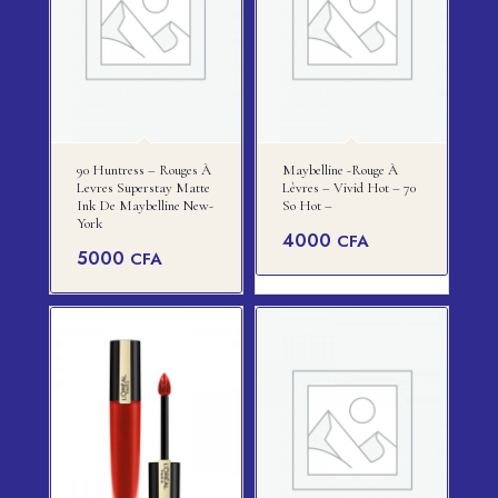
90 Huntress – Rouges À
Maybelline -rouge À
Levres Superstay Matte
Lèvres – Vivid Hot – 70
Ink De Maybelline New-
So Hot –
York
4000
CFA
5000
CFA