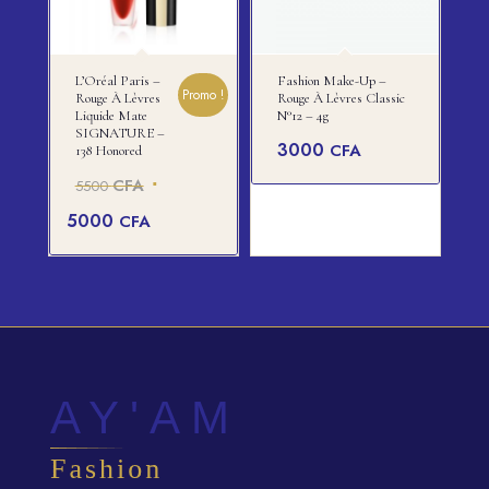
L’Oréal Paris –
Fashion Make-Up –
Promo !
Rouge À Lèvres
Rouge À Lèvres Classic
Liquide Mate
N°12 – 4g
SIGNATURE –
3000
CFA
138 Honored
Le
CFA
5500
prix
Le
5000
CFA
initial
prix
était :
actuel
5500 CFA.
est :
5000 CFA.