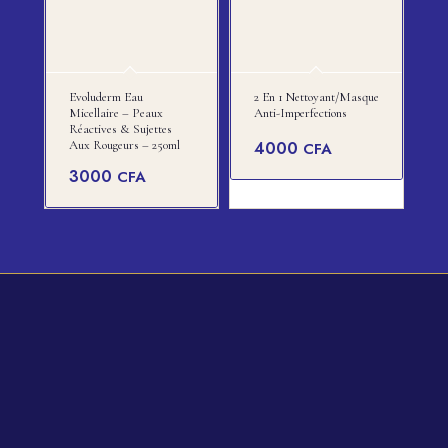
Evoluderm Eau
2 En 1 Nettoyant/Masque
Micellaire – Peaux
Anti-Imperfections
Réactives & Sujettes
Aux Rougeurs – 250ml
4000
CFA
3000
CFA