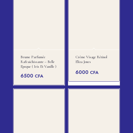
Brume Parfumée
Crème Visage Rétinol
Rafraichissante – Belle
Eliza Jones
Epoque ( Iris Et Vanille )
6000
CFA
6500
CFA