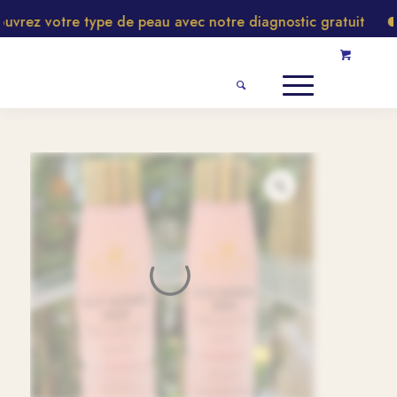
rez votre type de peau avec notre diagnostic gratuit
N