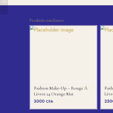
Bismid Sérum Gluta
Produits similaires
Fashion Make-Up – Rouge À
Fas
Lèvres 24 Orange Mat
Lèvr
3000
25
CFA