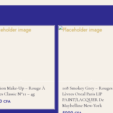
hion Make-Up – Rouge À
108 Smokey Grey – Rouges
es Classic N°11 – 4g
Lèvres Oreal Paris LIP
PAINT/LACQUER De
00
CFA
Maybelline New-York
5000