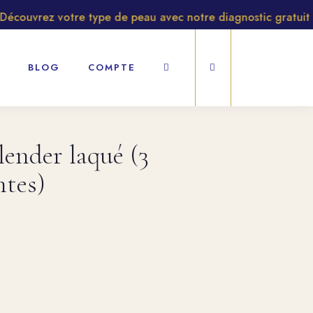
ouvrez votre type de peau avec notre diagnostic gratuit
BLOG
COMPTE
lender laqué (3
ntes)