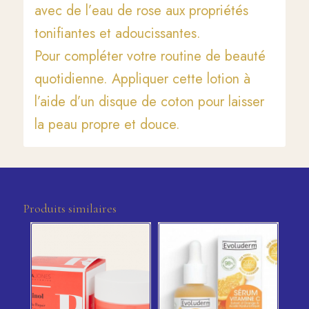
avec de l’eau de rose aux propriétés
tonifiantes et adoucissantes.
Pour compléter votre routine de beauté
quotidienne. Appliquer cette lotion à
l’aide d’un disque de coton pour laisser
la peau propre et douce.
Produits similaires