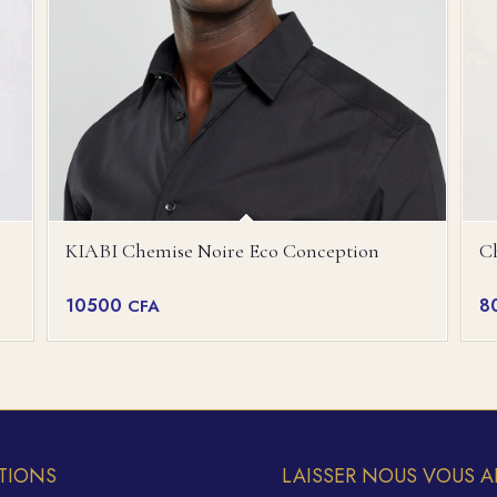
KIABI Chemise Noire Eco Conception
C
10500
8
CFA
TIONS
LAISSER NOUS VOUS A