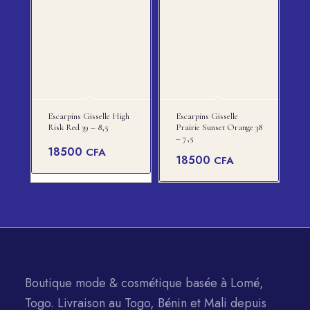
Escarpins Gisselle High
Escarpins Gisselle
Risk Red 39 – 8,5
Prairie Sunset Orange 38
– 7,5
18500
CFA
18500
CFA
Boutique mode & cosmétique basée à Lomé,
Togo. Livraison au Togo, Bénin et Mali depuis