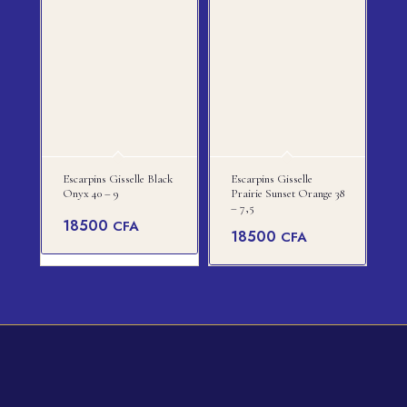
Escarpins Gisselle Black
Escarpins Gisselle
Onyx 40 – 9
Prairie Sunset Orange 38
– 7,5
18500
CFA
18500
CFA