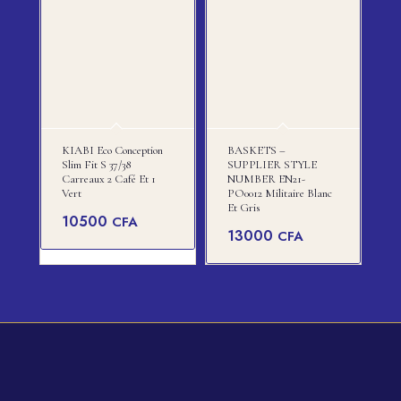
KIABI Eco Conception
BASKETS –
Slim Fit S 37/38
SUPPLIER STYLE
Carreaux 2 Café Et 1
NUMBER EN21-
Vert
PO0012 Militaire Blanc
Et Gris
10500
CFA
13000
CFA