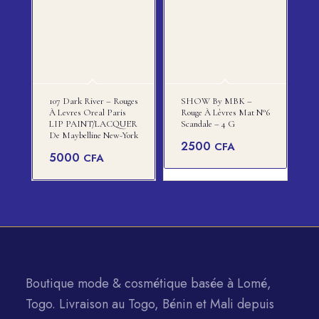
107 Dark River – Rouges
SHOW By MBK –
À Levres Oreal Paris
Rouge À Lèvres Mat N°6
LIP PAINT/LACQUER
Scandale – 4 G
De Maybelline New-York
2500
CFA
5000
CFA
Boutique mode & cosmétique basée à Lomé,
Togo. Livraison au Togo, Bénin et Mali depuis