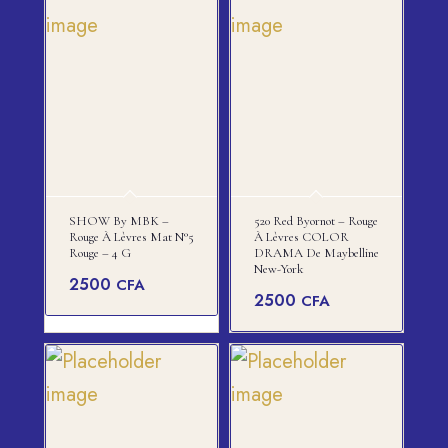
SHOW By MBK –
520 Red Byornot – Rouge
Rouge À Lèvres Mat N°5
À Lèvres COLOR
Rouge – 4 G
DRAMA De Maybelline
New-York
2500
CFA
2500
CFA