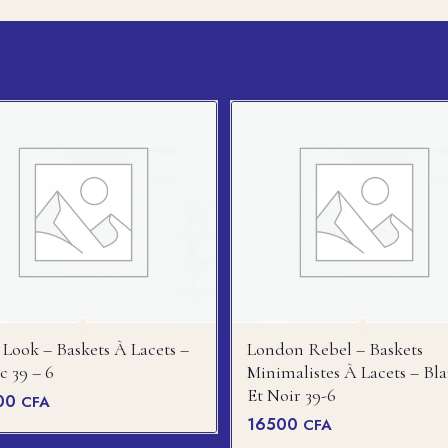
Look – Baskets À Lacets –
London Rebel – Baskets
c 39 – 6
Minimalistes À Lacets – Bl
Et Noir 39-6
00
CFA
16500
CFA