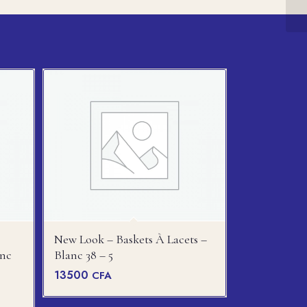
New Look – Baskets À Lacets –
anc
Blanc 38 – 5
13500
CFA