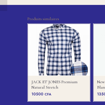
col V L
Produits similaires
JACK ET JONES Premium
New 
Natural Stretch
Blan
10500
135
CFA