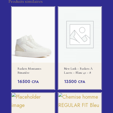
Produits similaires
Baskets Montantes
New Look – Baskets À
Bimatière
Lacets – Blanc 41 – 8
16500
13500
CFA
CFA