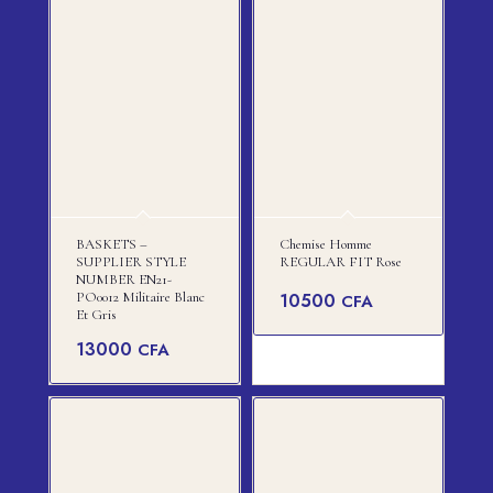
BASKETS –
Chemise Homme
SUPPLIER STYLE
REGULAR FIT Rose
NUMBER EN21-
PO0012 Militaire Blanc
10500
CFA
Et Gris
13000
CFA