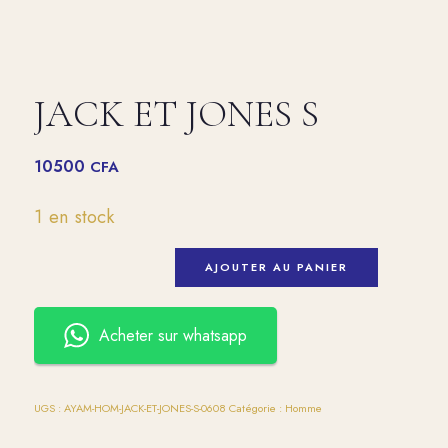
JACK ET JONES S
10500
CFA
1 en stock
AJOUTER AU PANIER
Acheter sur whatsapp
UGS :
AYAM-HOM-JACK-ET-JONES-S-0608
Catégorie :
Homme