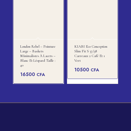
London Rebel – Pointure
KIABI Eco Conception
Large – Baskets
Slim Fit S 37/38
Minimalistes À Lacets –
Carreaux 2 Café Et 1
Blanc Et Léopard Taille :
Vert
40
10500
CFA
16500
CFA