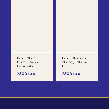
Hean – Gloss Luxury
Hean – Glam Métal
Mat N°07 Bordeaux
Gloss N°501 Blackstar
Passion – 8ml
Red
2500
2500
CFA
CFA