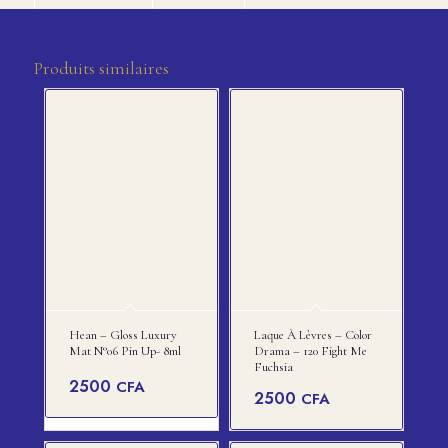
Produits similaires
Hean – Gloss Luxury
Laque À Lèvres – Color
Mat N°06 Pin Up- 8ml
Drama – 120 Fight Me
Fuchsia
2500
CFA
2500
CFA