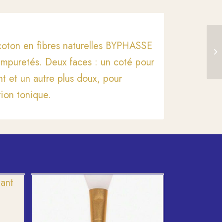
coton en fibres naturelles BYPHASSE
 impuretés. Deux faces : un coté pour
nt et un autre plus doux, pour
tion tonique.