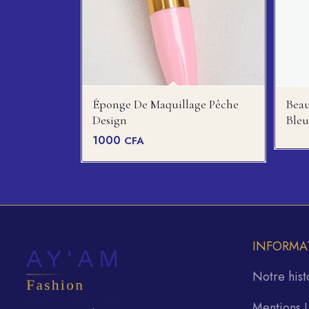
Éponge De Maquillage Pêche
Beau
Design
Ble
1000
CFA
INFORMA
Notre hist
Mentions 