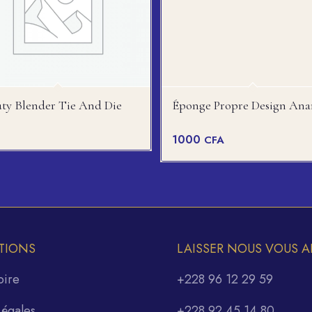
ty Blender Tie And Die
Éponge Propre Design Ana
u
1000
CFA
TIONS
LAISSER NOUS VOUS A
oire
+228 96 12 29 59
Légales
+228 92 45 14 80