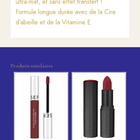
ultra-mat, et sans effet transfert !
Formule longue durée avec de la Cire
d’abeille et de la Vitamine E
Produits similaires