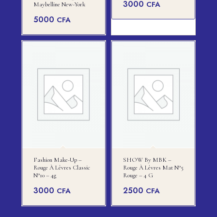
3000
CFA
Maybelline New-York
5000
CFA
Fashion Make-Up –
SHOW By MBK –
Rouge À Lèvres Classic
Rouge À Lèvres Mat N°5
N°10 – 4g
Rouge – 4 G
3000
2500
CFA
CFA