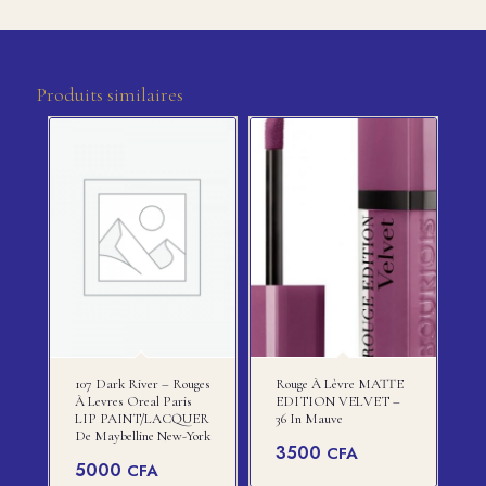
Produits similaires
107 Dark River – Rouges
Rouge À Lèvre MATTE
À Levres Oreal Paris
EDITION VELVET –
LIP PAINT/LACQUER
36 In Mauve
De Maybelline New-York
3500
CFA
5000
CFA