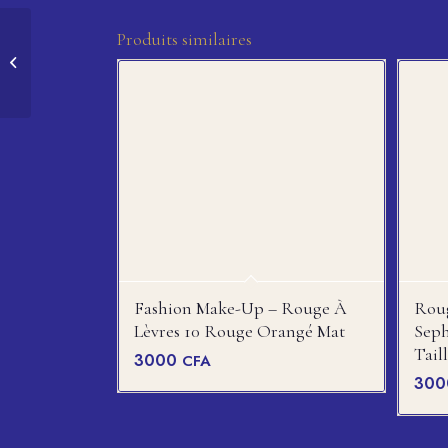
Produits similaires
Conceler Mybelline
HONEY n°30
Fashion Make-Up – Rouge À
Roug
Lèvres 10 Rouge Orangé Mat
Seph
Taill
3000
CFA
30