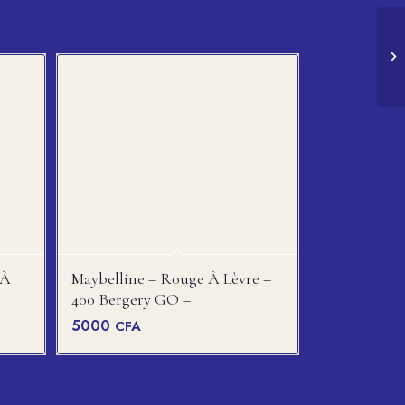
 À
Maybelline – Rouge À Lèvre –
400 Bergery GO –
5000
CFA