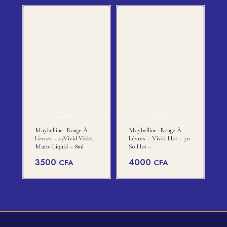
Maybelline -rouge À
Maybelline -rouge À
Lèvres – 43Vivid Violet
Lèvres – Vivid Hot – 70
Matte Liquid – 8ml
So Hot –
3500
4000
CFA
CFA