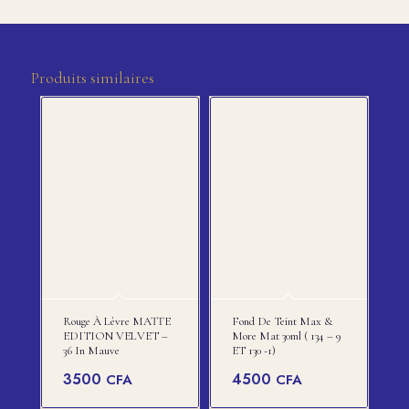
Produits similaires
Rouge À Lèvre MATTE
Fond De Teint Max &
EDITION VELVET –
More Mat 30ml ( 134 – 9
36 In Mauve
ET 130 -1)
3500
4500
CFA
CFA