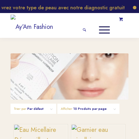
z votre type de peau avec notre diagnostic gratuit
No
Trier par
Par défaut
Afficher
15 Produits par page