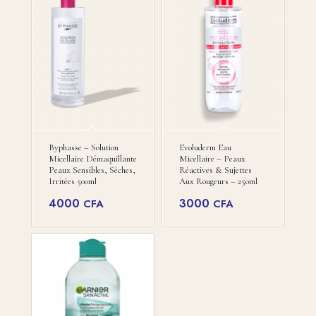
9500 CFA.
Byphasse – Solution
Evoluderm Eau
Micellaire Démaquillante
Micellaire – Peaux
Peaux Sensibles, Sèches,
Réactives & Sujettes
Irritées 500ml
Aux Rougeurs – 250ml
4000
3000
CFA
CFA