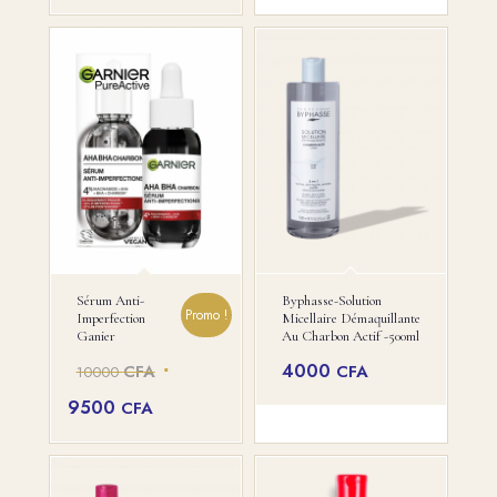
Sérum Anti-
Byphasse-Solution
Promo !
Imperfection
Micellaire Démaquillante
Ganier
Au Charbon Actif -500ml
Le
4000
CFA
CFA
10000
prix
Le
9500
CFA
initial
prix
était :
actuel
10000 CFA.
est :