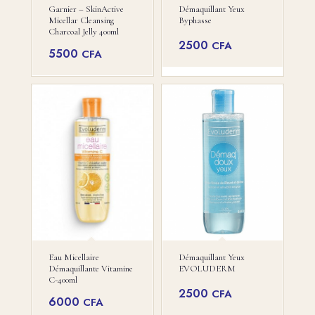
Garnier – SkinActive
Démaquillant Yeux
Micellar Cleansing
Byphasse
Charcoal Jelly 400ml
2500
CFA
5500
CFA
Eau Micellaire
Démaquillant Yeux
Démaquillante Vitamine
EVOLUDERM
C-400ml
2500
CFA
6000
CFA