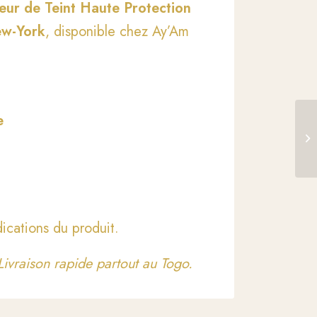
ur de Teint Haute Protection
ew-York
, disponible chez Ay’Am
e
26
Ha
ications du produit.
ivraison rapide partout au Togo.