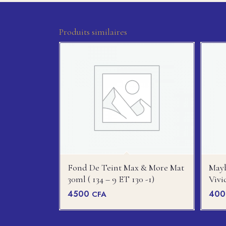
Produits similaires
Fond De Teint Max & More Mat
Mayb
30ml ( 134 – 9 ET 130 -1)
Vivi
4500
40
CFA