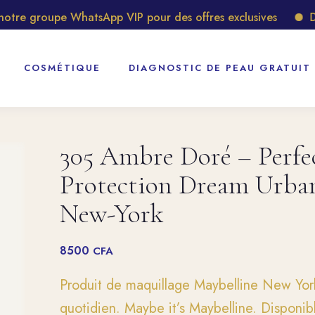
e groupe WhatsApp VIP pour des offres exclusives
Déco
COSMÉTIQUE
DIAGNOSTIC DE PEAU GRATUIT
305 Ambre Doré – Perfe
Protection Dream Urban
New-York
8500
CFA
Produit de maquillage Maybelline New York
quotidien. Maybe it’s Maybelline. Disponi